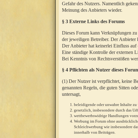
Gefahr des Nutzers. Namentlich gekenn
Meinung des Anbieters wieder.
§ 3 Externe Links des Forums
Dieses Forum kann Verknüpfungen zu We
der jeweiligen Betreiber. Der Anbieter
Der Anbieter hat keinerlei Einfluss auf
Eine ständige Kontrolle der externen L
Bei Kenntnis von Rechtsverstößen werd
§ 4 Pflichten als Nutzer dieses Foru
(1) Der Nutzer ist verpflichtet, keine
genannten Regeln, die guten Sitten ode
untersagt,
beleidigende oder unwahre Inhalte zu 
gesetzlich, insbesondere durch das U
wettbewerbswidrige Handlungen vor
Werbung im Forum ohne ausdrückliche s
Schleichwerbung wie insbesondere das
innerhalb von Beiträgen.