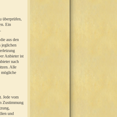
u überprüfen,
en. Ein
.
 die aus den
n jeglichen
erletzung
r Anbieter ist
nbieter nach
tzen. Alle
e mögliche
t. Jede vom
hen Zustimmung
tzung,
dien und