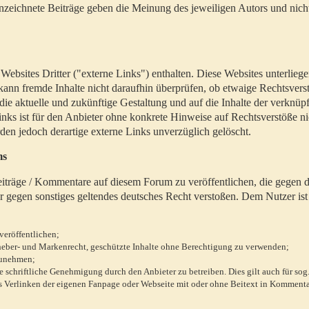
zeichnete Beiträge geben die Meinung des jeweiligen Autors und nich
bsites Dritter ("externe Links") enthalten. Diese Websites unterlieg
 kann fremde Inhalte nicht daraufhin überprüfen, ob etwaige Rechtsvers
 die aktuelle und zukünftige Gestaltung und auf die Inhalte der verknüpf
inks ist für den Anbieter ohne konkrete Hinweise auf Rechtsverstöße n
en jedoch derartige externe Links unverzüglich gelöscht.
ms
 Beiträge / Kommentare auf diesem Forum zu veröffentlichen, die gegen d
r gegen sonstiges geltendes deutsches Recht verstoßen. Dem Nutzer ist
veröffentlichen;
rheber- und Markenrecht, geschützte Inhalte ohne Berechtigung zu verwenden;
zunehmen;
chriftliche Genehmigung durch den Anbieter zu betreiben. Dies gilt auch für sog
 Verlinken der eigenen Fanpage oder Webseite mit oder ohne Beitext in Kommenta