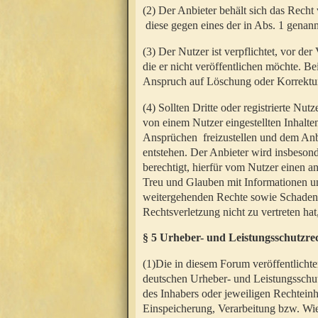
(2) Der Anbieter behält sich das Rech
diese gegen eines der in Abs. 1 genann
(3) Der Nutzer ist verpflichtet, vor d
die er nicht veröffentlichen möchte. 
Anspruch auf Löschung oder Korrektur
(4) Sollten Dritte oder registrierte N
von einem Nutzer eingestellten Inhalten
Ansprüchen freizustellen und dem Anbi
entstehen. Der Anbieter wird insbesond
berechtigt, hierfür vom Nutzer einen a
Treu und Glauben mit Informationen un
weitergehenden Rechte sowie Schadens
Rechtsverletzung nicht zu vertreten hat
§ 5 Urheber- und Leistungsschutzre
(1)Die in diesem Forum veröffentlicht
deutschen Urheber- und Leistungsschut
des Inhabers oder jeweiligen Rechteinh
Einspeicherung, Verarbeitung bzw. Wi