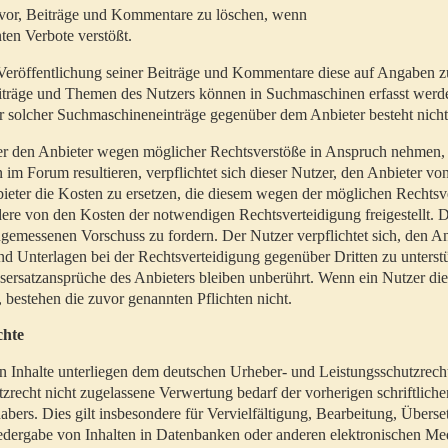
t vor, Beiträge und Kommentare zu löschen, wenn
ten Verbote verstößt.
er Veröffentlichung seiner Beiträge und Kommentare diese auf Angaben z
Beiträge und Themen des Nutzers können in Suchmaschinen erfasst werd
 solcher Suchmaschineneinträge gegenüber dem Anbieter besteht nicht
utzer den Anbieter wegen möglicher Rechtsverstöße in Anspruch nehmen,
 im Forum resultieren, verpflichtet sich dieser Nutzer, den Anbieter vo
eter die Kosten zu ersetzen, die diesem wegen der möglichen Rechtsv
ere von den Kosten der notwendigen Rechtsverteidigung freigestellt. De
ngemessenen Vorschuss zu fordern. Der Nutzer verpflichtet sich, den A
d Unterlagen bei der Rechtsverteidigung gegenüber Dritten zu unterstü
ersatzansprüche des Anbieters bleiben unberührt. Wenn ein Nutzer di
, bestehen die zuvor genannten Pflichten nicht.
chte
en Inhalte unterliegen dem deutschen Urheber- und Leistungsschutzrech
zrecht nicht zugelassene Verwertung bedarf der vorherigen schriftlic
abers. Dies gilt insbesondere für Vervielfältigung, Bearbeitung, Überse
edergabe von Inhalten in Datenbanken oder anderen elektronischen Me