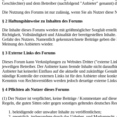
Geschlechter) und dem Betreiber (nachfolgend "Anbieter" genannt) 
Die Nutzung des Forums ist nur zulässig, wenn Sie als Nutzer diese
§ 2 Haftungshinweise zu Inhalten des Forums
Die Inhalte dieses Forums werden mit größtmöglicher Sorgfalt erstel
Richtigkeit, Vollständigkeit und Aktualität der bereitgestellten Inhalt
Gefahr des Nutzers. Namentlich gekennzeichnete Beiträge geben die 
Meinung des Anbieters wieder.
§ 3 Externe Links des Forums
Dieses Forum kann Verknüpfungen zu Websites Dritter ("externe Links
jeweiligen Betreiber. Der Anbieter kann fremde Inhalte nicht daraufh
Anbieter hat keinerlei Einfluss auf die aktuelle und zukünftige Gestal
ständige Kontrolle der externen Links ist für den Anbieter ohne konk
Kenntnis von Rechtsverstößen werden jedoch derartige externe Links
§ 4 Pflichten als Nutzer dieses Forums
(1) Der Nutzer ist verpflichtet, keine Beiträge / Kommentare auf die
Regeln, die guten Sitten oder gegen sonstiges geltendes deutsches Re
beleidigende oder unwahre Inhalte zu veröffentlichen;
gesetzlich, insbesondere durch das Urheber- und Markenrecht,