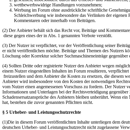
wettbewerbswidrige Handlungen vorzunehmen;
Werbung im Forum ohne ausdrückliche schriftliche Genehmigung
Schleichwerbung wie insbesondere das Verlinken der eigenen F
Kommentaren oder innerhalb von Beiträgen.
(2) Der Anbieter behält sich das Recht vor, Beiträge und Kommentar
diese gegen eines der in Abs. 1 genannten Verbote verstößt.
(3) Der Nutzer ist verpflichtet, vor der Veröffentlichung seiner Bei
er nicht veröffentlichen möchte. Beiträge und Themen des Nutzers k
Löschung oder Korrektur solcher Suchmaschineneinträge gegenüber d
(4) Sollten Dritte oder registrierte Nutzer den Anbieter wegen mögli
einem Nutzer eingestellten Inhalten im Forum resultieren, verpflichte
freizustellen und dem Anbieter die Kosten zu ersetzen, die diesem w
Anbieter wird insbesondere von den Kosten der notwendigen Rechtsverte
vom Nutzer einen angemessenen Vorschuss zu fordern. Der Nutzer ver
Informationen und Unterlagen bei der Rechtsverteidigung gegenüber 
Schadensersatzansprüche des Anbieters bleiben unberührt. Wenn ein N
hat, bestehen die zuvor genannten Pflichten nicht.
§ 5 Urheber- und Leistungsschutzrechte
(1)Die in diesem Forum veröffentlichten Inhalte unterliegen dem deu
deutschen Urheber- und Leistungsschutzrecht nicht zugelassene Verw