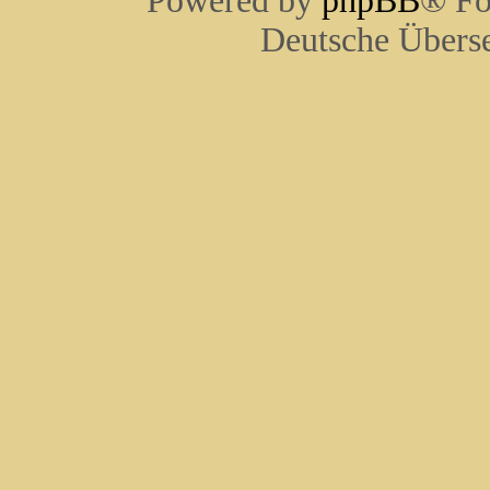
Powered by
phpBB
® Fo
Deutsche Übers