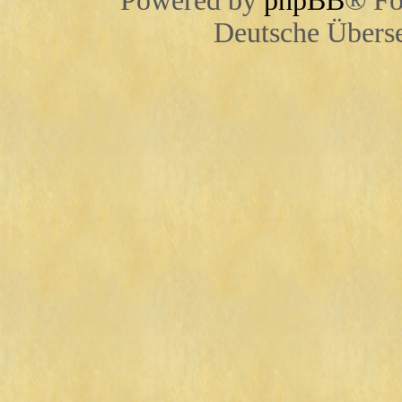
Powered by
phpBB
® Fo
Deutsche Übers