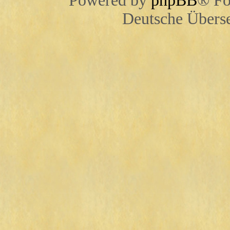
Powered by
phpBB
® Fo
Deutsche Übers