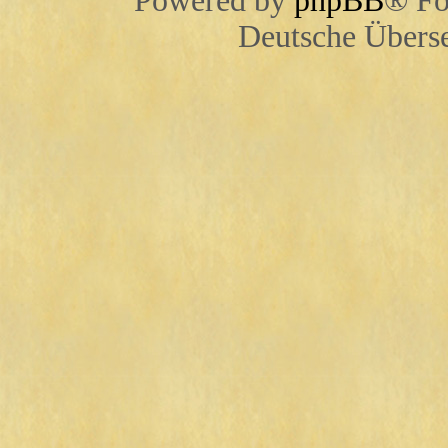
Powered by
phpBB
® Fo
Deutsche Übers