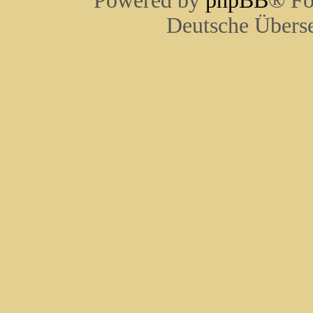
Powered by
phpBB
® Fo
Deutsche Übers