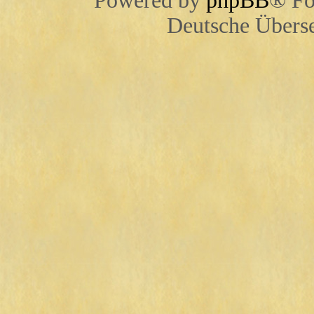
Powered by
phpBB
® Fo
Deutsche Übers