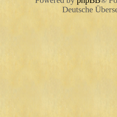
Powered by
phpBB
® Fo
Deutsche Übers