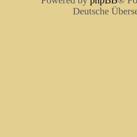
Powered by
phpBB
® Fo
Deutsche Übers