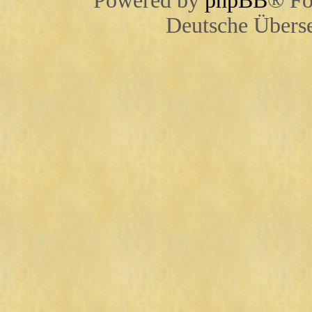
Powered by
phpBB
® Fo
Deutsche Übers