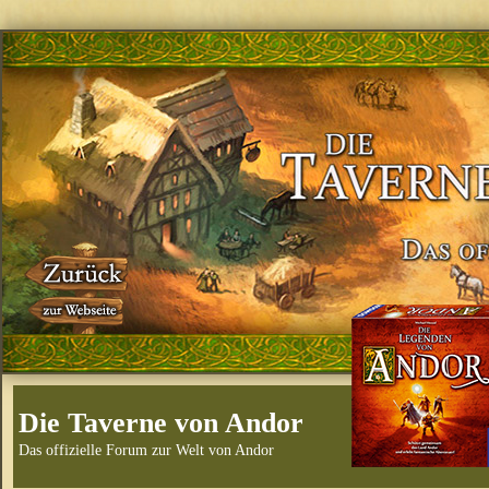
Die Taverne von Andor
Das offizielle Forum zur Welt von Andor