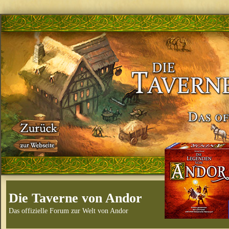
Die Taverne von Andor
Das offizielle Forum zur Welt von Andor