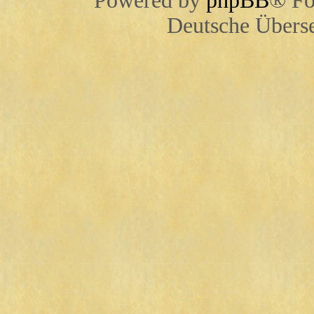
Powered by
phpBB
® Fo
Deutsche Übers