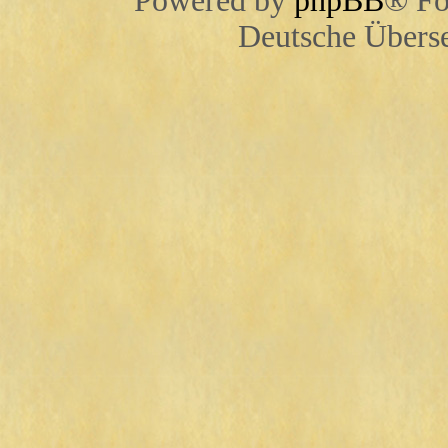
Powered by
phpBB
® Fo
Deutsche Übers