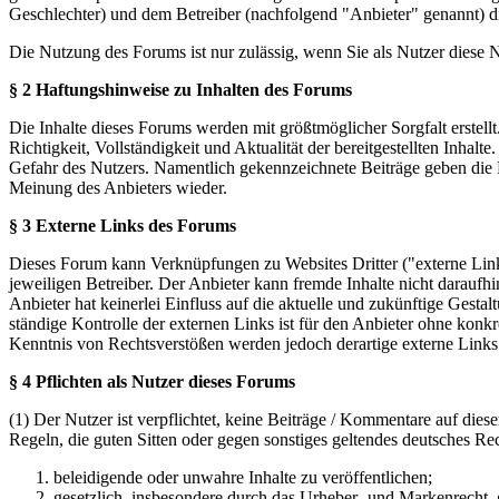
Geschlechter) und dem Betreiber (nachfolgend "Anbieter" genannt) 
Die Nutzung des Forums ist nur zulässig, wenn Sie als Nutzer diese
§ 2 Haftungshinweise zu Inhalten des Forums
Die Inhalte dieses Forums werden mit größtmöglicher Sorgfalt erstel
Richtigkeit, Vollständigkeit und Aktualität der bereitgestellten Inhalt
Gefahr des Nutzers. Namentlich gekennzeichnete Beiträge geben die 
Meinung des Anbieters wieder.
§ 3 Externe Links des Forums
Dieses Forum kann Verknüpfungen zu Websites Dritter ("externe Links
jeweiligen Betreiber. Der Anbieter kann fremde Inhalte nicht daraufh
Anbieter hat keinerlei Einfluss auf die aktuelle und zukünftige Gestal
ständige Kontrolle der externen Links ist für den Anbieter ohne konk
Kenntnis von Rechtsverstößen werden jedoch derartige externe Links
§ 4 Pflichten als Nutzer dieses Forums
(1) Der Nutzer ist verpflichtet, keine Beiträge / Kommentare auf die
Regeln, die guten Sitten oder gegen sonstiges geltendes deutsches Re
beleidigende oder unwahre Inhalte zu veröffentlichen;
gesetzlich, insbesondere durch das Urheber- und Markenrecht,