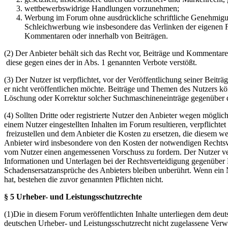
wettbewerbswidrige Handlungen vorzunehmen;
Werbung im Forum ohne ausdrückliche schriftliche Genehmigung
Schleichwerbung wie insbesondere das Verlinken der eigenen F
Kommentaren oder innerhalb von Beiträgen.
(2) Der Anbieter behält sich das Recht vor, Beiträge und Kommentar
diese gegen eines der in Abs. 1 genannten Verbote verstößt.
(3) Der Nutzer ist verpflichtet, vor der Veröffentlichung seiner Bei
er nicht veröffentlichen möchte. Beiträge und Themen des Nutzers k
Löschung oder Korrektur solcher Suchmaschineneinträge gegenüber d
(4) Sollten Dritte oder registrierte Nutzer den Anbieter wegen mögli
einem Nutzer eingestellten Inhalten im Forum resultieren, verpflichte
freizustellen und dem Anbieter die Kosten zu ersetzen, die diesem w
Anbieter wird insbesondere von den Kosten der notwendigen Rechtsverte
vom Nutzer einen angemessenen Vorschuss zu fordern. Der Nutzer ver
Informationen und Unterlagen bei der Rechtsverteidigung gegenüber 
Schadensersatzansprüche des Anbieters bleiben unberührt. Wenn ein N
hat, bestehen die zuvor genannten Pflichten nicht.
§ 5 Urheber- und Leistungsschutzrechte
(1)Die in diesem Forum veröffentlichten Inhalte unterliegen dem deu
deutschen Urheber- und Leistungsschutzrecht nicht zugelassene Verw