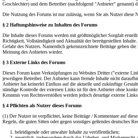
Geschlechter) und dem Betreiber (nachfolgend "Anbieter" genannt) 
Die Nutzung des Forums ist nur zulässig, wenn Sie als Nutzer diese
§ 2 Haftungshinweise zu Inhalten des Forums
Die Inhalte dieses Forums werden mit größtmöglicher Sorgfalt erstel
Richtigkeit, Vollständigkeit und Aktualität der bereitgestellten Inhalt
Gefahr des Nutzers. Namentlich gekennzeichnete Beiträge geben die 
Meinung des Anbieters wieder.
§ 3 Externe Links des Forums
Dieses Forum kann Verknüpfungen zu Websites Dritter ("externe Links
jeweiligen Betreiber. Der Anbieter kann fremde Inhalte nicht daraufh
Anbieter hat keinerlei Einfluss auf die aktuelle und zukünftige Gestal
ständige Kontrolle der externen Links ist für den Anbieter ohne konk
Kenntnis von Rechtsverstößen werden jedoch derartige externe Links
§ 4 Pflichten als Nutzer dieses Forums
(1) Der Nutzer ist verpflichtet, keine Beiträge / Kommentare auf die
Regeln, die guten Sitten oder gegen sonstiges geltendes deutsches Re
beleidigende oder unwahre Inhalte zu veröffentlichen;
gesetzlich, insbesondere durch das Urheber- und Markenrecht,