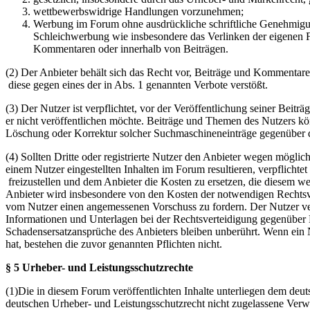
wettbewerbswidrige Handlungen vorzunehmen;
Werbung im Forum ohne ausdrückliche schriftliche Genehmigung
Schleichwerbung wie insbesondere das Verlinken der eigenen F
Kommentaren oder innerhalb von Beiträgen.
(2) Der Anbieter behält sich das Recht vor, Beiträge und Kommentar
diese gegen eines der in Abs. 1 genannten Verbote verstößt.
(3) Der Nutzer ist verpflichtet, vor der Veröffentlichung seiner Bei
er nicht veröffentlichen möchte. Beiträge und Themen des Nutzers k
Löschung oder Korrektur solcher Suchmaschineneinträge gegenüber d
(4) Sollten Dritte oder registrierte Nutzer den Anbieter wegen mögli
einem Nutzer eingestellten Inhalten im Forum resultieren, verpflichte
freizustellen und dem Anbieter die Kosten zu ersetzen, die diesem w
Anbieter wird insbesondere von den Kosten der notwendigen Rechtsverte
vom Nutzer einen angemessenen Vorschuss zu fordern. Der Nutzer ver
Informationen und Unterlagen bei der Rechtsverteidigung gegenüber 
Schadensersatzansprüche des Anbieters bleiben unberührt. Wenn ein N
hat, bestehen die zuvor genannten Pflichten nicht.
§ 5 Urheber- und Leistungsschutzrechte
(1)Die in diesem Forum veröffentlichten Inhalte unterliegen dem deu
deutschen Urheber- und Leistungsschutzrecht nicht zugelassene Verw