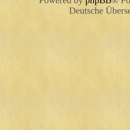
Powered by
phpBB
® Fo
Deutsche Übers