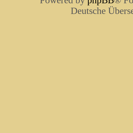
Powered by
phpBB
® Fo
Deutsche Übers