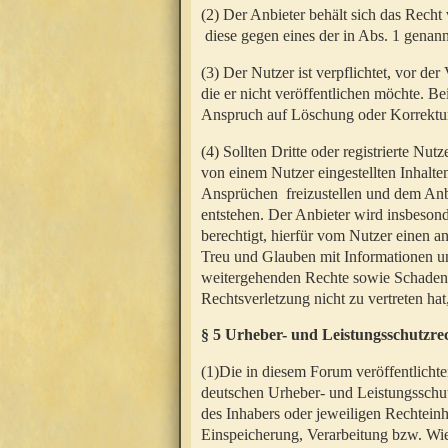
(2) Der Anbieter behält sich das Rech
diese gegen eines der in Abs. 1 genann
(3) Der Nutzer ist verpflichtet, vor d
die er nicht veröffentlichen möchte. 
Anspruch auf Löschung oder Korrektur
(4) Sollten Dritte oder registrierte N
von einem Nutzer eingestellten Inhalten
Ansprüchen freizustellen und dem Anbi
entstehen. Der Anbieter wird insbesond
berechtigt, hierfür vom Nutzer einen a
Treu und Glauben mit Informationen un
weitergehenden Rechte sowie Schadens
Rechtsverletzung nicht zu vertreten hat
§ 5 Urheber- und Leistungsschutzre
(1)Die in diesem Forum veröffentlicht
deutschen Urheber- und Leistungsschut
des Inhabers oder jeweiligen Rechteinh
Einspeicherung, Verarbeitung bzw. Wi