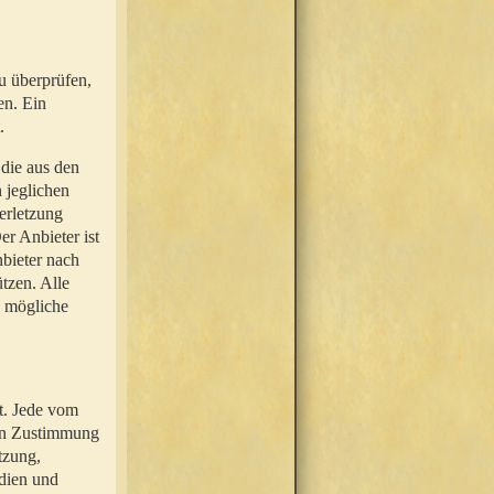
u überprüfen,
en. Ein
.
 die aus den
n jeglichen
erletzung
r Anbieter ist
nbieter nach
tzen. Alle
e mögliche
t. Jede vom
hen Zustimmung
tzung,
dien und