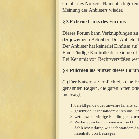
Gefahr des Nutzers. Namentlich gekenn
Meinung des Anbieters wieder.
§ 3 Externe Links des Forums
Dieses Forum kann Verknüpfungen zu We
der jeweiligen Betreiber. Der Anbieter
Der Anbieter hat keinerlei Einfluss auf
Eine ständige Kontrolle der externen L
Bei Kenntnis von Rechtsverstößen werd
§ 4 Pflichten als Nutzer dieses Foru
(1) Der Nutzer ist verpflichtet, keine
genannten Regeln, die guten Sitten ode
untersagt,
beleidigende oder unwahre Inhalte zu 
gesetzlich, insbesondere durch das U
wettbewerbswidrige Handlungen vor
Werbung im Forum ohne ausdrückliche s
Schleichwerbung wie insbesondere das
innerhalb von Beiträgen.