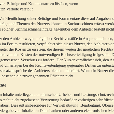
t vor, Beiträge und Kommentare zu löschen, wenn
ten Verbote verstößt.
er Veröffentlichung seiner Beiträge und Kommentare diese auf Angaben z
Beiträge und Themen des Nutzers können in Suchmaschinen erfasst werd
 solcher Suchmaschineneinträge gegenüber dem Anbieter besteht nicht
utzer den Anbieter wegen möglicher Rechtsverstöße in Anspruch nehmen,
 im Forum resultieren, verpflichtet sich dieser Nutzer, den Anbieter vo
eter die Kosten zu ersetzen, die diesem wegen der möglichen Rechtsv
ere von den Kosten der notwendigen Rechtsverteidigung freigestellt. De
ngemessenen Vorschuss zu fordern. Der Nutzer verpflichtet sich, den A
d Unterlagen bei der Rechtsverteidigung gegenüber Dritten zu unterstü
ersatzansprüche des Anbieters bleiben unberührt. Wenn ein Nutzer di
, bestehen die zuvor genannten Pflichten nicht.
chte
en Inhalte unterliegen dem deutschen Urheber- und Leistungsschutzrech
zrecht nicht zugelassene Verwertung bedarf der vorherigen schriftlic
abers. Dies gilt insbesondere für Vervielfältigung, Bearbeitung, Überse
edergabe von Inhalten in Datenbanken oder anderen elektronischen Me