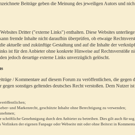
zeichnete Beiträge geben die Meinung des jeweiligen Autors und nich
bsites Dritter ("externe Links") enthalten. Diese Websites unterlieg
 kann fremde Inhalte nicht daraufhin überprüfen, ob etwaige Rechtsvers
 die aktuelle und zukünftige Gestaltung und auf die Inhalte der verknüpf
inks ist für den Anbieter ohne konkrete Hinweise auf Rechtsverstöße n
en jedoch derartige externe Links unverzüglich gelöscht.
ms
 Beiträge / Kommentare auf diesem Forum zu veröffentlichen, die gegen d
r gegen sonstiges geltendes deutsches Recht verstoßen. Dem Nutzer ist
veröffentlichen;
rheber- und Markenrecht, geschützte Inhalte ohne Berechtigung zu verwenden;
zunehmen;
chriftliche Genehmigung durch den Anbieter zu betreiben. Dies gilt auch für sog
 Verlinken der eigenen Fanpage oder Webseite mit oder ohne Beitext in Kommenta