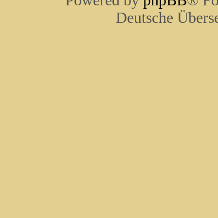
Powered by
phpBB
® Fo
Deutsche Übers