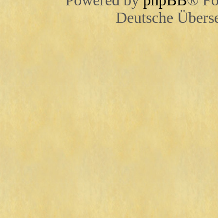
Powered by
phpBB
® Fo
Deutsche Übers