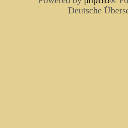
Powered by
phpBB
® Fo
Deutsche Übers