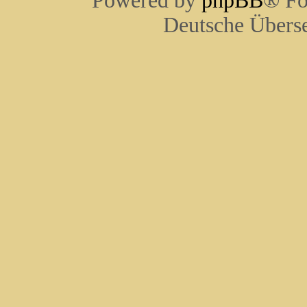
Powered by
phpBB
® Fo
Deutsche Übers