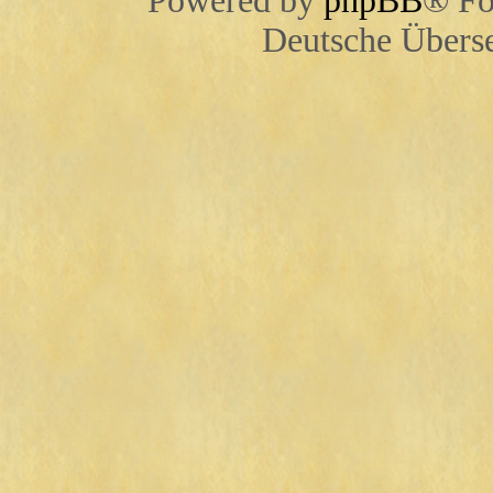
Powered by
phpBB
® Fo
Deutsche Übers