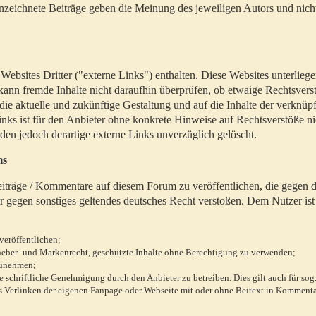
zeichnete Beiträge geben die Meinung des jeweiligen Autors und nich
bsites Dritter ("externe Links") enthalten. Diese Websites unterlieg
 kann fremde Inhalte nicht daraufhin überprüfen, ob etwaige Rechtsvers
 die aktuelle und zukünftige Gestaltung und auf die Inhalte der verknüpf
inks ist für den Anbieter ohne konkrete Hinweise auf Rechtsverstöße n
en jedoch derartige externe Links unverzüglich gelöscht.
ms
 Beiträge / Kommentare auf diesem Forum zu veröffentlichen, die gegen d
r gegen sonstiges geltendes deutsches Recht verstoßen. Dem Nutzer ist
veröffentlichen;
rheber- und Markenrecht, geschützte Inhalte ohne Berechtigung zu verwenden;
zunehmen;
chriftliche Genehmigung durch den Anbieter zu betreiben. Dies gilt auch für sog
 Verlinken der eigenen Fanpage oder Webseite mit oder ohne Beitext in Kommenta