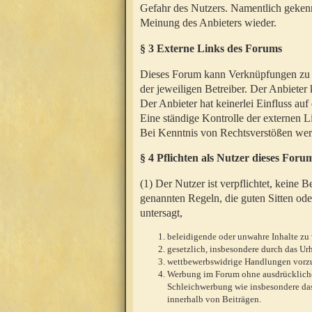
Gefahr des Nutzers. Namentlich gekenn
Meinung des Anbieters wieder.
§ 3 Externe Links des Forums
Dieses Forum kann Verknüpfungen zu We
der jeweiligen Betreiber. Der Anbieter
Der Anbieter hat keinerlei Einfluss auf
Eine ständige Kontrolle der externen L
Bei Kenntnis von Rechtsverstößen werd
§ 4 Pflichten als Nutzer dieses Foru
(1) Der Nutzer ist verpflichtet, keine
genannten Regeln, die guten Sitten ode
untersagt,
beleidigende oder unwahre Inhalte zu 
gesetzlich, insbesondere durch das U
wettbewerbswidrige Handlungen vor
Werbung im Forum ohne ausdrückliche s
Schleichwerbung wie insbesondere das
innerhalb von Beiträgen.