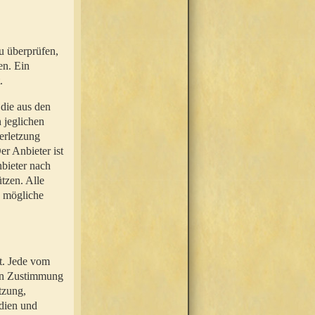
u überprüfen,
en. Ein
.
 die aus den
n jeglichen
erletzung
r Anbieter ist
nbieter nach
tzen. Alle
e mögliche
t. Jede vom
hen Zustimmung
tzung,
dien und