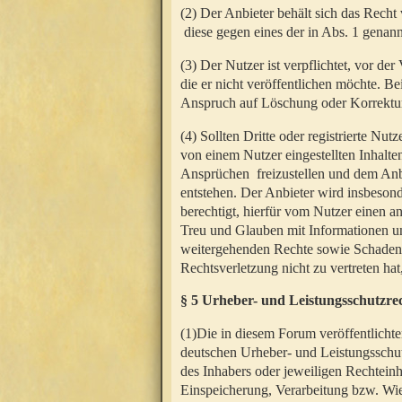
(2) Der Anbieter behält sich das Rech
diese gegen eines der in Abs. 1 genann
(3) Der Nutzer ist verpflichtet, vor d
die er nicht veröffentlichen möchte. 
Anspruch auf Löschung oder Korrektur
(4) Sollten Dritte oder registrierte N
von einem Nutzer eingestellten Inhalten
Ansprüchen freizustellen und dem Anbi
entstehen. Der Anbieter wird insbesond
berechtigt, hierfür vom Nutzer einen a
Treu und Glauben mit Informationen un
weitergehenden Rechte sowie Schadens
Rechtsverletzung nicht zu vertreten hat
§ 5 Urheber- und Leistungsschutzre
(1)Die in diesem Forum veröffentlicht
deutschen Urheber- und Leistungsschut
des Inhabers oder jeweiligen Rechteinh
Einspeicherung, Verarbeitung bzw. Wi