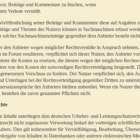
t vor, Beiträge und Kommentare zu löschen, wenn
ten Verbote verstößt.
er Veröffentlichung seiner Beiträge und Kommentare diese auf Angaben z
Beiträge und Themen des Nutzers können in Suchmaschinen erfasst werd
 solcher Suchmaschineneinträge gegenüber dem Anbieter besteht nicht
utzer den Anbieter wegen möglicher Rechtsverstöße in Anspruch nehmen,
 im Forum resultieren, verpflichtet sich dieser Nutzer, den Anbieter vo
eter die Kosten zu ersetzen, die diesem wegen der möglichen Rechtsv
ere von den Kosten der notwendigen Rechtsverteidigung freigestellt. De
ngemessenen Vorschuss zu fordern. Der Nutzer verpflichtet sich, den A
d Unterlagen bei der Rechtsverteidigung gegenüber Dritten zu unterstü
ersatzansprüche des Anbieters bleiben unberührt. Wenn ein Nutzer di
, bestehen die zuvor genannten Pflichten nicht.
chte
en Inhalte unterliegen dem deutschen Urheber- und Leistungsschutzrech
zrecht nicht zugelassene Verwertung bedarf der vorherigen schriftlic
abers. Dies gilt insbesondere für Vervielfältigung, Bearbeitung, Überse
edergabe von Inhalten in Datenbanken oder anderen elektronischen Me