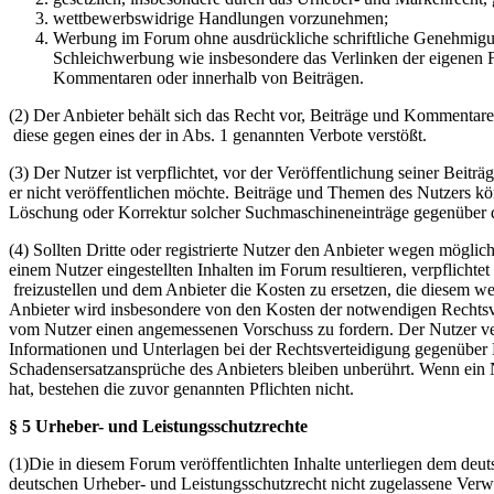
wettbewerbswidrige Handlungen vorzunehmen;
Werbung im Forum ohne ausdrückliche schriftliche Genehmigung
Schleichwerbung wie insbesondere das Verlinken der eigenen F
Kommentaren oder innerhalb von Beiträgen.
(2) Der Anbieter behält sich das Recht vor, Beiträge und Kommentar
diese gegen eines der in Abs. 1 genannten Verbote verstößt.
(3) Der Nutzer ist verpflichtet, vor der Veröffentlichung seiner Bei
er nicht veröffentlichen möchte. Beiträge und Themen des Nutzers k
Löschung oder Korrektur solcher Suchmaschineneinträge gegenüber d
(4) Sollten Dritte oder registrierte Nutzer den Anbieter wegen mögli
einem Nutzer eingestellten Inhalten im Forum resultieren, verpflichte
freizustellen und dem Anbieter die Kosten zu ersetzen, die diesem w
Anbieter wird insbesondere von den Kosten der notwendigen Rechtsverte
vom Nutzer einen angemessenen Vorschuss zu fordern. Der Nutzer ver
Informationen und Unterlagen bei der Rechtsverteidigung gegenüber 
Schadensersatzansprüche des Anbieters bleiben unberührt. Wenn ein N
hat, bestehen die zuvor genannten Pflichten nicht.
§ 5 Urheber- und Leistungsschutzrechte
(1)Die in diesem Forum veröffentlichten Inhalte unterliegen dem deu
deutschen Urheber- und Leistungsschutzrecht nicht zugelassene Verw