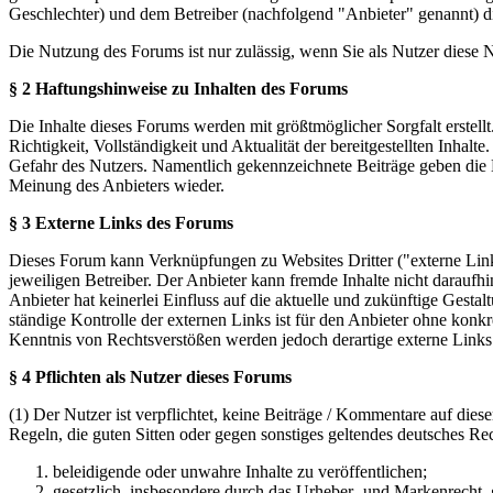
Geschlechter) und dem Betreiber (nachfolgend "Anbieter" genannt) 
Die Nutzung des Forums ist nur zulässig, wenn Sie als Nutzer diese
§ 2 Haftungshinweise zu Inhalten des Forums
Die Inhalte dieses Forums werden mit größtmöglicher Sorgfalt erstel
Richtigkeit, Vollständigkeit und Aktualität der bereitgestellten Inhalt
Gefahr des Nutzers. Namentlich gekennzeichnete Beiträge geben die 
Meinung des Anbieters wieder.
§ 3 Externe Links des Forums
Dieses Forum kann Verknüpfungen zu Websites Dritter ("externe Links
jeweiligen Betreiber. Der Anbieter kann fremde Inhalte nicht daraufh
Anbieter hat keinerlei Einfluss auf die aktuelle und zukünftige Gestal
ständige Kontrolle der externen Links ist für den Anbieter ohne konk
Kenntnis von Rechtsverstößen werden jedoch derartige externe Links
§ 4 Pflichten als Nutzer dieses Forums
(1) Der Nutzer ist verpflichtet, keine Beiträge / Kommentare auf die
Regeln, die guten Sitten oder gegen sonstiges geltendes deutsches Re
beleidigende oder unwahre Inhalte zu veröffentlichen;
gesetzlich, insbesondere durch das Urheber- und Markenrecht,