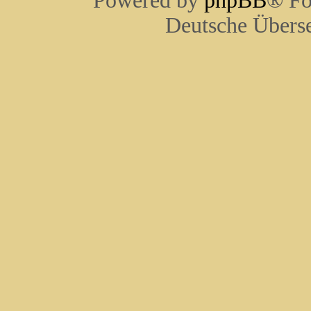
Powered by
phpBB
® Fo
Deutsche Übers