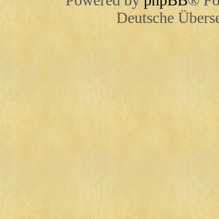
Powered by
phpBB
® Fo
Deutsche Übers