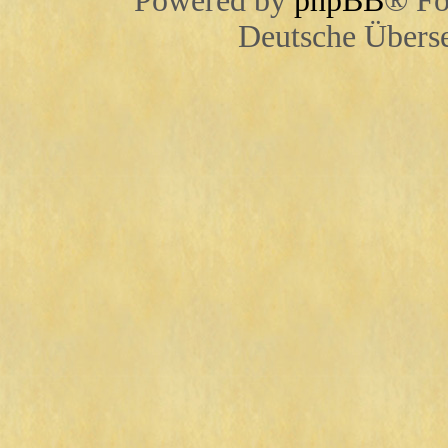
Powered by
phpBB
® Fo
Deutsche Übers