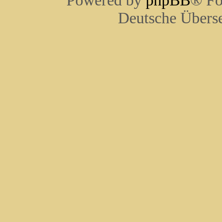
Powered by
phpBB
® Fo
Deutsche Übers