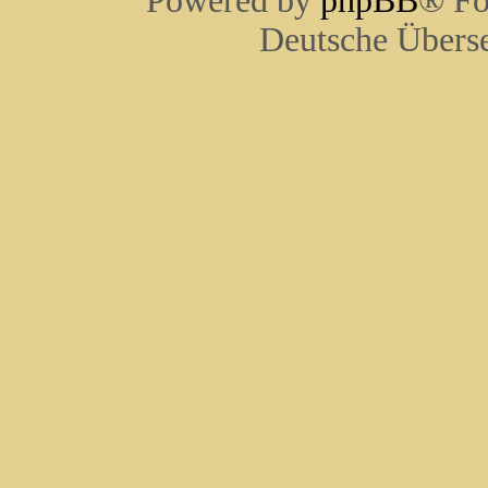
Powered by
phpBB
® Fo
Deutsche Übers