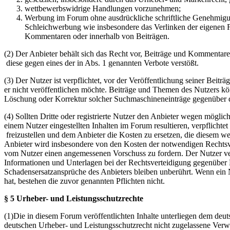
wettbewerbswidrige Handlungen vorzunehmen;
Werbung im Forum ohne ausdrückliche schriftliche Genehmigung
Schleichwerbung wie insbesondere das Verlinken der eigenen F
Kommentaren oder innerhalb von Beiträgen.
(2) Der Anbieter behält sich das Recht vor, Beiträge und Kommentar
diese gegen eines der in Abs. 1 genannten Verbote verstößt.
(3) Der Nutzer ist verpflichtet, vor der Veröffentlichung seiner Bei
er nicht veröffentlichen möchte. Beiträge und Themen des Nutzers k
Löschung oder Korrektur solcher Suchmaschineneinträge gegenüber d
(4) Sollten Dritte oder registrierte Nutzer den Anbieter wegen mögli
einem Nutzer eingestellten Inhalten im Forum resultieren, verpflichte
freizustellen und dem Anbieter die Kosten zu ersetzen, die diesem w
Anbieter wird insbesondere von den Kosten der notwendigen Rechtsverte
vom Nutzer einen angemessenen Vorschuss zu fordern. Der Nutzer ver
Informationen und Unterlagen bei der Rechtsverteidigung gegenüber 
Schadensersatzansprüche des Anbieters bleiben unberührt. Wenn ein N
hat, bestehen die zuvor genannten Pflichten nicht.
§ 5 Urheber- und Leistungsschutzrechte
(1)Die in diesem Forum veröffentlichten Inhalte unterliegen dem deu
deutschen Urheber- und Leistungsschutzrecht nicht zugelassene Verw