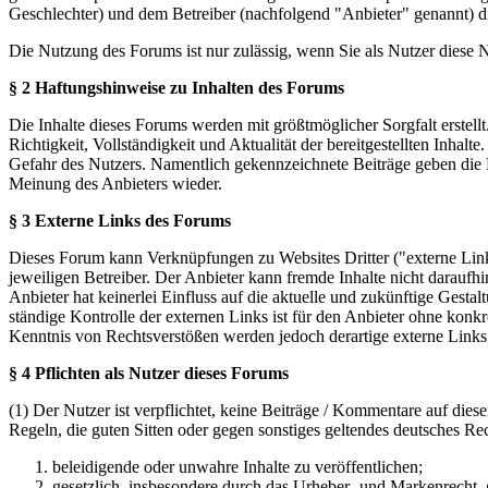
Geschlechter) und dem Betreiber (nachfolgend "Anbieter" genannt) 
Die Nutzung des Forums ist nur zulässig, wenn Sie als Nutzer diese
§ 2 Haftungshinweise zu Inhalten des Forums
Die Inhalte dieses Forums werden mit größtmöglicher Sorgfalt erstel
Richtigkeit, Vollständigkeit und Aktualität der bereitgestellten Inhalt
Gefahr des Nutzers. Namentlich gekennzeichnete Beiträge geben die 
Meinung des Anbieters wieder.
§ 3 Externe Links des Forums
Dieses Forum kann Verknüpfungen zu Websites Dritter ("externe Links
jeweiligen Betreiber. Der Anbieter kann fremde Inhalte nicht daraufh
Anbieter hat keinerlei Einfluss auf die aktuelle und zukünftige Gestal
ständige Kontrolle der externen Links ist für den Anbieter ohne konk
Kenntnis von Rechtsverstößen werden jedoch derartige externe Links
§ 4 Pflichten als Nutzer dieses Forums
(1) Der Nutzer ist verpflichtet, keine Beiträge / Kommentare auf die
Regeln, die guten Sitten oder gegen sonstiges geltendes deutsches Re
beleidigende oder unwahre Inhalte zu veröffentlichen;
gesetzlich, insbesondere durch das Urheber- und Markenrecht,