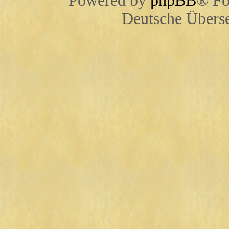
Powered by
phpBB
® Fo
Deutsche Übers