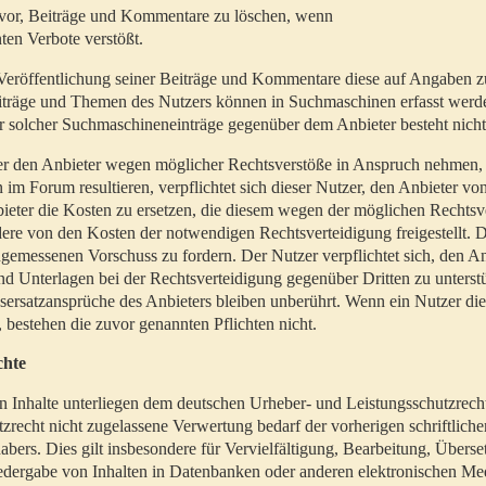
t vor, Beiträge und Kommentare zu löschen, wenn
ten Verbote verstößt.
er Veröffentlichung seiner Beiträge und Kommentare diese auf Angaben z
Beiträge und Themen des Nutzers können in Suchmaschinen erfasst werd
 solcher Suchmaschineneinträge gegenüber dem Anbieter besteht nicht
utzer den Anbieter wegen möglicher Rechtsverstöße in Anspruch nehmen,
 im Forum resultieren, verpflichtet sich dieser Nutzer, den Anbieter vo
eter die Kosten zu ersetzen, die diesem wegen der möglichen Rechtsv
ere von den Kosten der notwendigen Rechtsverteidigung freigestellt. De
ngemessenen Vorschuss zu fordern. Der Nutzer verpflichtet sich, den A
d Unterlagen bei der Rechtsverteidigung gegenüber Dritten zu unterstü
ersatzansprüche des Anbieters bleiben unberührt. Wenn ein Nutzer di
, bestehen die zuvor genannten Pflichten nicht.
chte
en Inhalte unterliegen dem deutschen Urheber- und Leistungsschutzrech
zrecht nicht zugelassene Verwertung bedarf der vorherigen schriftlic
abers. Dies gilt insbesondere für Vervielfältigung, Bearbeitung, Überse
edergabe von Inhalten in Datenbanken oder anderen elektronischen Me