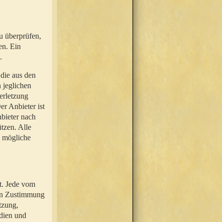
u überprüfen,
en. Ein
.
 die aus den
n jeglichen
erletzung
r Anbieter ist
nbieter nach
tzen. Alle
e mögliche
t. Jede vom
hen Zustimmung
tzung,
dien und