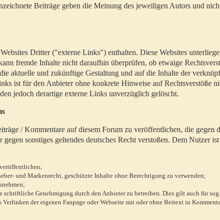
zeichnete Beiträge geben die Meinung des jeweiligen Autors und nich
bsites Dritter ("externe Links") enthalten. Diese Websites unterlieg
 kann fremde Inhalte nicht daraufhin überprüfen, ob etwaige Rechtsvers
 die aktuelle und zukünftige Gestaltung und auf die Inhalte der verknüpf
inks ist für den Anbieter ohne konkrete Hinweise auf Rechtsverstöße n
en jedoch derartige externe Links unverzüglich gelöscht.
ms
 Beiträge / Kommentare auf diesem Forum zu veröffentlichen, die gegen d
r gegen sonstiges geltendes deutsches Recht verstoßen. Dem Nutzer ist
veröffentlichen;
rheber- und Markenrecht, geschützte Inhalte ohne Berechtigung zu verwenden;
zunehmen;
chriftliche Genehmigung durch den Anbieter zu betreiben. Dies gilt auch für sog
 Verlinken der eigenen Fanpage oder Webseite mit oder ohne Beitext in Kommenta