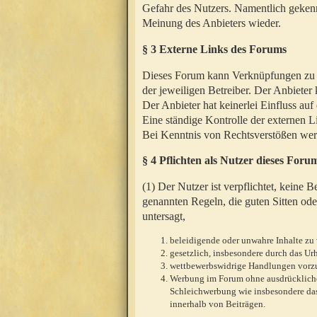
Gefahr des Nutzers. Namentlich gekenn
Meinung des Anbieters wieder.
§ 3 Externe Links des Forums
Dieses Forum kann Verknüpfungen zu We
der jeweiligen Betreiber. Der Anbieter
Der Anbieter hat keinerlei Einfluss auf
Eine ständige Kontrolle der externen L
Bei Kenntnis von Rechtsverstößen werd
§ 4 Pflichten als Nutzer dieses Foru
(1) Der Nutzer ist verpflichtet, keine
genannten Regeln, die guten Sitten ode
untersagt,
beleidigende oder unwahre Inhalte zu 
gesetzlich, insbesondere durch das U
wettbewerbswidrige Handlungen vor
Werbung im Forum ohne ausdrückliche s
Schleichwerbung wie insbesondere das
innerhalb von Beiträgen.