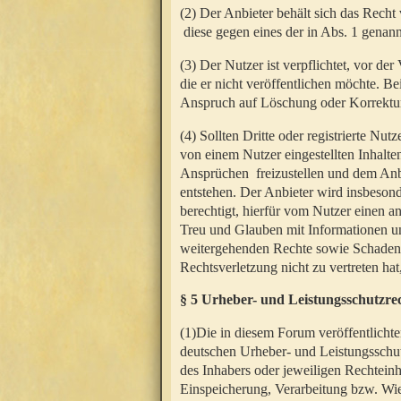
(2) Der Anbieter behält sich das Rech
diese gegen eines der in Abs. 1 genann
(3) Der Nutzer ist verpflichtet, vor d
die er nicht veröffentlichen möchte. 
Anspruch auf Löschung oder Korrektur
(4) Sollten Dritte oder registrierte N
von einem Nutzer eingestellten Inhalten
Ansprüchen freizustellen und dem Anbi
entstehen. Der Anbieter wird insbesond
berechtigt, hierfür vom Nutzer einen a
Treu und Glauben mit Informationen un
weitergehenden Rechte sowie Schadens
Rechtsverletzung nicht zu vertreten hat
§ 5 Urheber- und Leistungsschutzre
(1)Die in diesem Forum veröffentlicht
deutschen Urheber- und Leistungsschut
des Inhabers oder jeweiligen Rechteinh
Einspeicherung, Verarbeitung bzw. Wi