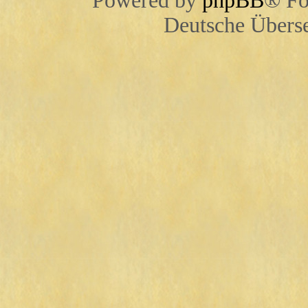
Powered by
phpBB
® Fo
Deutsche Übers