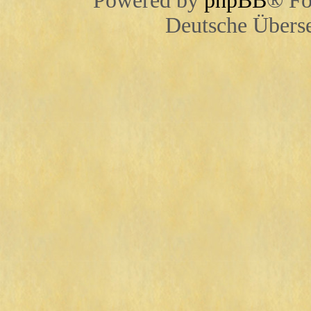
Powered by
phpBB
® Fo
Deutsche Übers