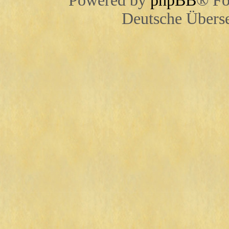
Powered by
phpBB
® Fo
Deutsche Übers