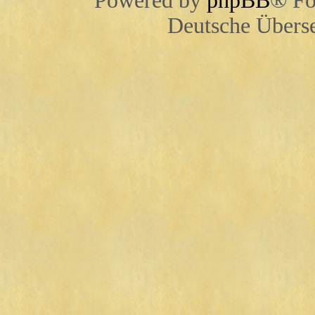
Powered by
phpBB
® Fo
Deutsche Übers