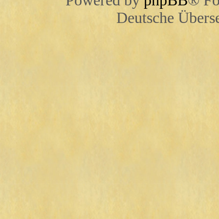
Powered by
phpBB
® Fo
Deutsche Übers