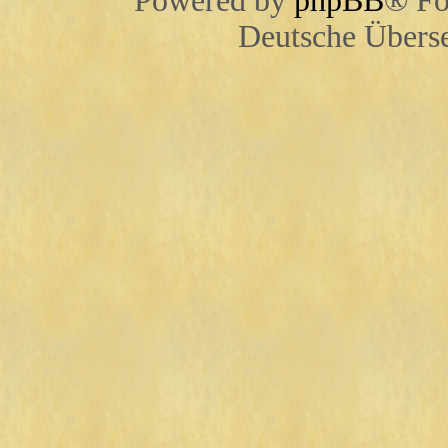
Powered by
phpBB
® Fo
Deutsche Übers