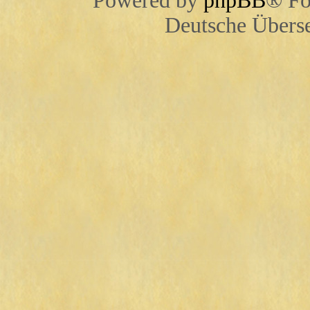
Powered by
phpBB
® Fo
Deutsche Übers