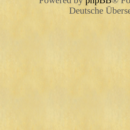
Powered by
phpBB
® Fo
Deutsche Übers