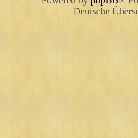
Powered by
phpBB
® Fo
Deutsche Übers