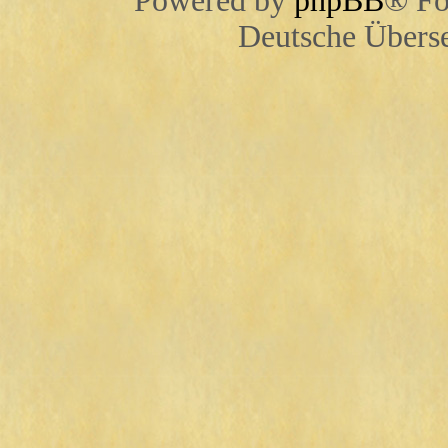
Powered by
phpBB
® Fo
Deutsche Übers