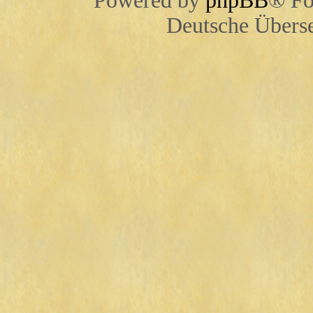
Powered by
phpBB
® Fo
Deutsche Übers