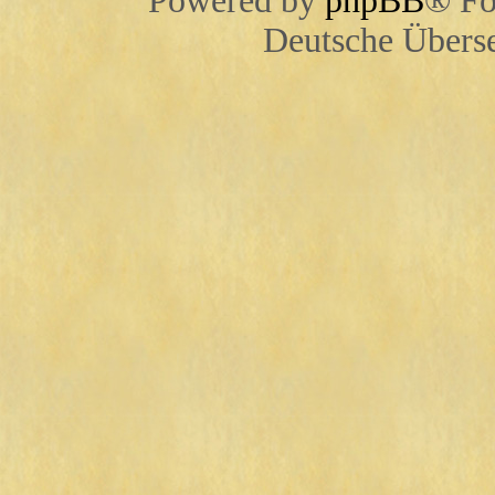
Powered by
phpBB
® Fo
Deutsche Übers