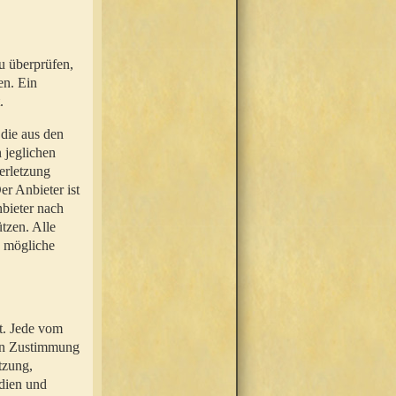
u überprüfen,
en. Ein
.
 die aus den
n jeglichen
erletzung
r Anbieter ist
nbieter nach
tzen. Alle
e mögliche
t. Jede vom
hen Zustimmung
tzung,
dien und