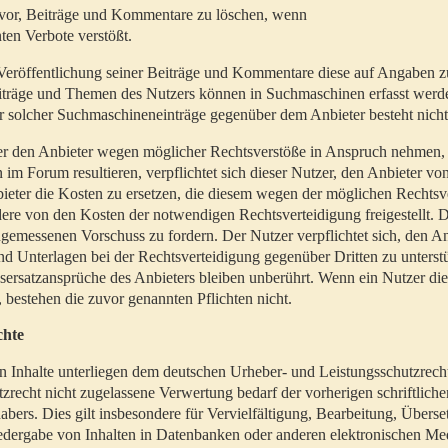
t vor, Beiträge und Kommentare zu löschen, wenn
ten Verbote verstößt.
er Veröffentlichung seiner Beiträge und Kommentare diese auf Angaben z
Beiträge und Themen des Nutzers können in Suchmaschinen erfasst werd
 solcher Suchmaschineneinträge gegenüber dem Anbieter besteht nicht
utzer den Anbieter wegen möglicher Rechtsverstöße in Anspruch nehmen,
 im Forum resultieren, verpflichtet sich dieser Nutzer, den Anbieter vo
eter die Kosten zu ersetzen, die diesem wegen der möglichen Rechtsv
ere von den Kosten der notwendigen Rechtsverteidigung freigestellt. De
ngemessenen Vorschuss zu fordern. Der Nutzer verpflichtet sich, den A
d Unterlagen bei der Rechtsverteidigung gegenüber Dritten zu unterstü
ersatzansprüche des Anbieters bleiben unberührt. Wenn ein Nutzer di
, bestehen die zuvor genannten Pflichten nicht.
chte
en Inhalte unterliegen dem deutschen Urheber- und Leistungsschutzrech
zrecht nicht zugelassene Verwertung bedarf der vorherigen schriftlic
abers. Dies gilt insbesondere für Vervielfältigung, Bearbeitung, Überse
edergabe von Inhalten in Datenbanken oder anderen elektronischen Me