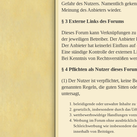
Gefahr des Nutzers. Namentlich gekenn
Meinung des Anbieters wieder.
§ 3 Externe Links des Forums
Dieses Forum kann Verknüpfungen zu We
der jeweiligen Betreiber. Der Anbieter
Der Anbieter hat keinerlei Einfluss auf
Eine ständige Kontrolle der externen L
Bei Kenntnis von Rechtsverstößen werd
§ 4 Pflichten als Nutzer dieses Foru
(1) Der Nutzer ist verpflichtet, keine
genannten Regeln, die guten Sitten ode
untersagt,
beleidigende oder unwahre Inhalte zu 
gesetzlich, insbesondere durch das U
wettbewerbswidrige Handlungen vor
Werbung im Forum ohne ausdrückliche s
Schleichwerbung wie insbesondere das
innerhalb von Beiträgen.