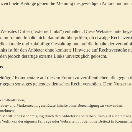
zeichnete Beiträge geben die Meinung des jeweiligen Autors und nich
bsites Dritter ("externe Links") enthalten. Diese Websites unterlieg
 kann fremde Inhalte nicht daraufhin überprüfen, ob etwaige Rechtsvers
 die aktuelle und zukünftige Gestaltung und auf die Inhalte der verknüpf
inks ist für den Anbieter ohne konkrete Hinweise auf Rechtsverstöße n
en jedoch derartige externe Links unverzüglich gelöscht.
ms
 Beiträge / Kommentare auf diesem Forum zu veröffentlichen, die gegen d
r gegen sonstiges geltendes deutsches Recht verstoßen. Dem Nutzer ist
veröffentlichen;
rheber- und Markenrecht, geschützte Inhalte ohne Berechtigung zu verwenden;
zunehmen;
chriftliche Genehmigung durch den Anbieter zu betreiben. Dies gilt auch für sog
 Verlinken der eigenen Fanpage oder Webseite mit oder ohne Beitext in Kommenta