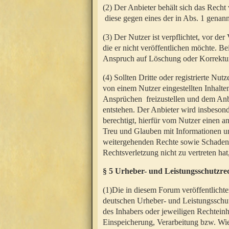
(2) Der Anbieter behält sich das Rech
diese gegen eines der in Abs. 1 genann
(3) Der Nutzer ist verpflichtet, vor d
die er nicht veröffentlichen möchte. 
Anspruch auf Löschung oder Korrektur
(4) Sollten Dritte oder registrierte N
von einem Nutzer eingestellten Inhalten
Ansprüchen freizustellen und dem Anbi
entstehen. Der Anbieter wird insbesond
berechtigt, hierfür vom Nutzer einen a
Treu und Glauben mit Informationen un
weitergehenden Rechte sowie Schadens
Rechtsverletzung nicht zu vertreten hat
§ 5 Urheber- und Leistungsschutzre
(1)Die in diesem Forum veröffentlicht
deutschen Urheber- und Leistungsschut
des Inhabers oder jeweiligen Rechteinh
Einspeicherung, Verarbeitung bzw. Wi