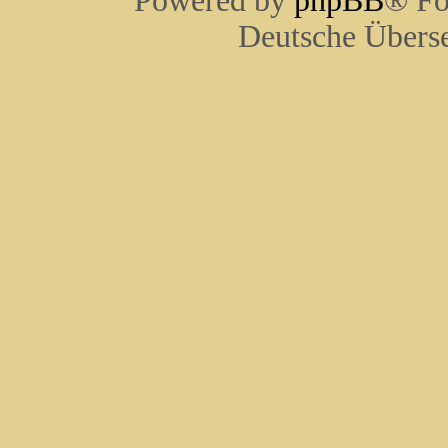
Powered by
phpBB
® Fo
Deutsche Übers