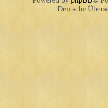
Powered by
phpBB
® Fo
Deutsche Übers