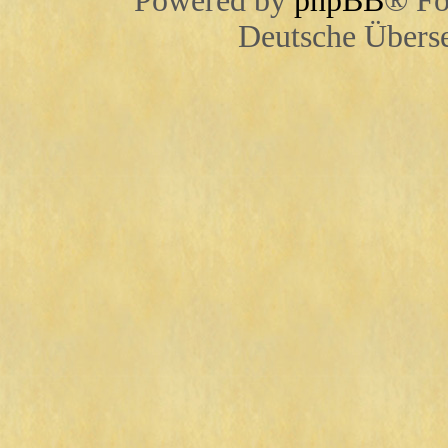
Powered by
phpBB
® Fo
Deutsche Übers