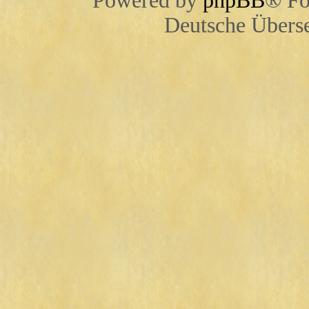
Powered by
phpBB
® Fo
Deutsche Übers